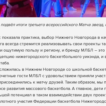
подвёл итоги третьего всероссийского Матча звезд
к показала практика, выбор Нижнего Новгорода в к
а всегда стремится реализовывать свои проекты та
 ощутимую пользу и региону, и бренду МЛБЛ – это ка
цепцию нижегородского баскетбольного уикэнда, и 
таба.
 сложилась в Нижнем Новгороде со школьной баскет
очетные гости МЛБЛ с удовольствием приняли учас
присоединились к матчу друзей. Таким образом, мы
се развития массового баскетбола. А главное, дети
ьшой потенциал в таком взаимодействии двух проек
 плотного участия Федерации баскетбола Нижегород