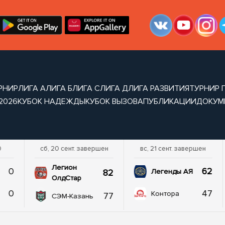
РНИР
ЛИГА А
ЛИГА Б
ЛИГА С
ЛИГА Д
ЛИГА РАЗВИТИЯ
ТУРНИР 
2026
КУБОК НАДЕЖДЫ
КУБОК ВЫЗОВА
ПУБЛИКАЦИИ
ДОКУМ
0
сб, 20 сент. завершен
вс, 21 сент. завершен
Легион
0
62
82
Легенды АЯ
ОлдСтар
0
47
Контора
77
СЭМ-Казань