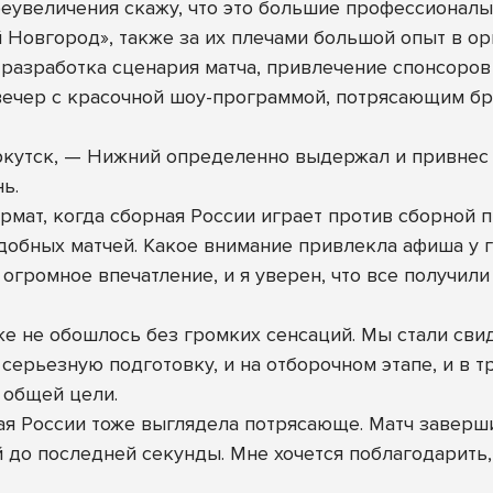
увеличения скажу, что это большие профессионалы, 
 Новгород», также за их плечами большой опыт в о
 разработка сценария матча, привлечение спонсоров
й вечер с красочной шоу-программой, потрясающим 
ркутск, — Нижний определенно выдержал и привнес
ь.
мат, когда сборная России играет против сборной 
добных матчей. Какое внимание привлекла афиша у 
огромное впечатление, и я уверен, что все получил
оже не обошлось без громких сенсаций. Мы стали с
серьезную подготовку, и на отборочном этапе, и в 
 общей цели.
ная России тоже выглядела потрясающе. Матч заверши
ой до последней секунды. Мне хочется поблагодарить,