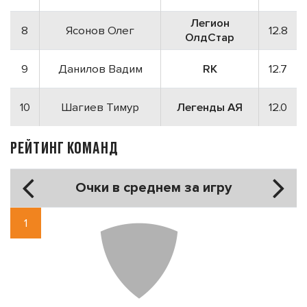
Легион
8
Ясонов Олег
12.8
ОлдСтар
9
Данилов Вадим
RK
12.7
10
Шагиев Тимур
Легенды АЯ
12.0
РЕЙТИНГ КОМАНД
Очки в среднем за игру
1