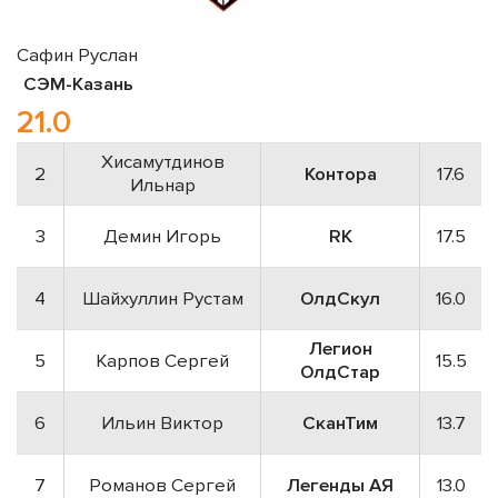
Сафин Руслан
СЭМ-Казань
21.0
Хисамутдинов
2
Контора
17.6
Ильнар
3
Демин Игорь
RK
17.5
4
Шайхуллин Рустам
ОлдСкул
16.0
Легион
5
Карпов Сергей
15.5
ОлдСтар
6
Ильин Виктор
СканТим
13.7
7
Романов Сергей
Легенды АЯ
13.0