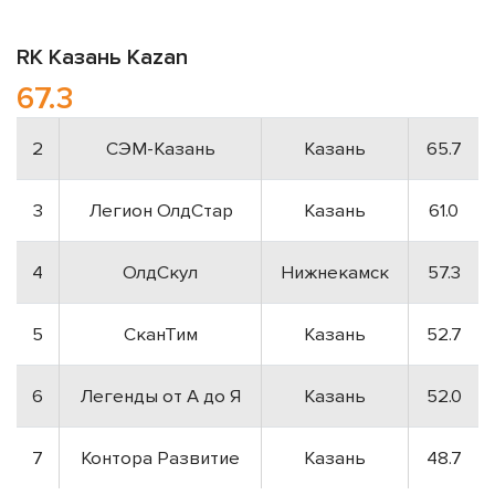
RK
Казань
Kazan
67.3
2
СЭМ-Казань
Казань
65.7
3
Легион ОлдСтар
Казань
61.0
4
ОлдСкул
Нижнекамск
57.3
5
СканТим
Казань
52.7
6
Легенды от А до Я
Казань
52.0
7
Контора Развитие
Казань
48.7