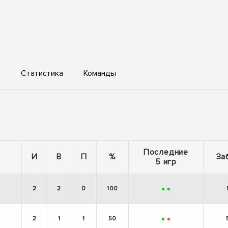
ы
Статистика
Команды
Последние
И
В
П
%
За
5 игр
2
2
0
100
+
+
2
1
1
50
+
-