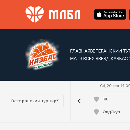
ГЛАВНАЯ
ВЕТЕРАНСКИЙ ТУ
МАТЧ ВСЕХ ЗВЕЗД КАЗБАС 
нт. завершен
пн, 15 сент. завершен
Сб, 20 сен. 14:0
Турнир:
20
20
ра
Легенды АЯ
RK
Ветеранский турнир
0
0
да 4
Команда 2
ОлдСкул