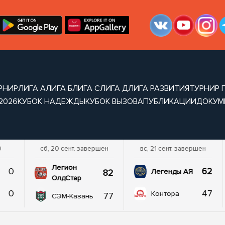
РНИР
ЛИГА А
ЛИГА Б
ЛИГА С
ЛИГА Д
ЛИГА РАЗВИТИЯ
ТУРНИР 
2026
КУБОК НАДЕЖДЫ
КУБОК ВЫЗОВА
ПУБЛИКАЦИИ
ДОКУМ
0
сб, 20 сент. завершен
вс, 21 сент. завершен
Легион
0
62
82
Легенды АЯ
ОлдСтар
0
47
Контора
77
СЭМ-Казань