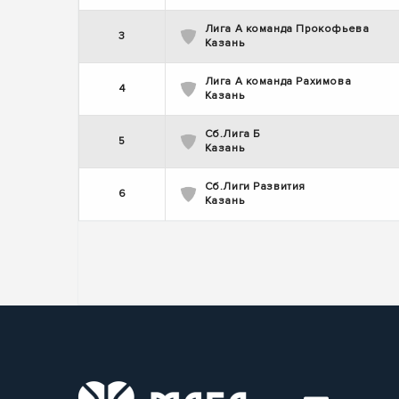
Лига А команда Прокофьева
3
Казань
Лига А команда Рахимова
4
Казань
Сб.Лига Б
5
Казань
Сб.Лиги Развития
6
Казань