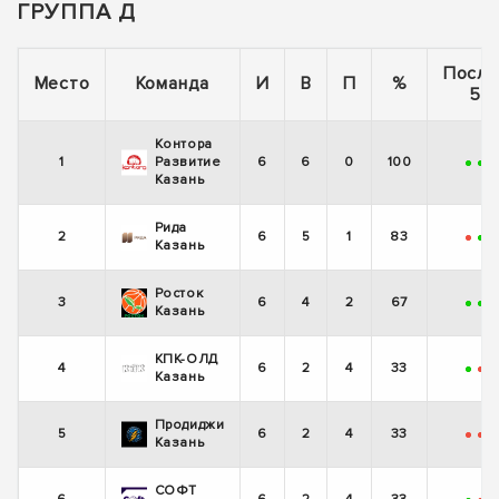
ГРУППА Д
После
Место
Команда
И
В
П
%
5 и
Контора
1
Развитие
6
6
0
100
+
+
Казань
Рида
2
6
5
1
83
-
+
Казань
Росток
3
6
4
2
67
+
+
-
Казань
КПК-ОЛД
4
6
2
4
33
+
-
-
Казань
Продиджи
5
6
2
4
33
-
-
Казань
СОФТ