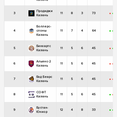
Продиджи
3
11
8
3
73
-
+
-
Казань
Боллерс-
4
слоны
11
7
4
64
+
+
-
Казань
Бинхартс
5
11
5
6
45
-
+
-
Казань
Альянс-2
6
11
5
6
45
-
-
Казань
Бэд Беарс
7
11
5
6
45
-
-
Казань
СОФТ
8
11
5
6
45
+
-
Казань
Бустан-
9
12
4
8
33
+
+
-
Юниор