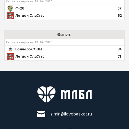
Серия завершена 13.04.2025
Ф-26
57
Легион ОлдСтар
62
Финал
Серия завершена 19.04.2025
Боллерс-СОВЫ
74
Легион ОлдСтар
71
zimin@ilovebasket.ru