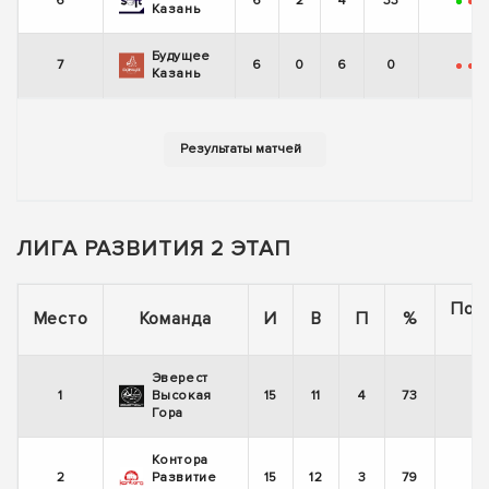
6
6
2
4
33
+
-
Казань
Будущее
7
6
0
6
0
-
-
-
Казань
ЛИГА РАЗВИТИЯ 2 ЭТАП
Пос
Место
Команда
И
В
П
%
5
Эверест
1
Высокая
15
11
4
73
-
Гора
Контора
2
Развитие
15
12
3
79
+