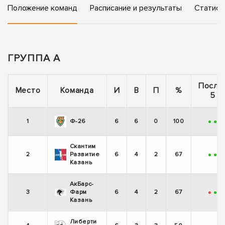
Положение команд
Расписание и результаты
Статист
ГРУППА А
После
Место
Команда
И
В
П
%
5 и
1
Ф-26
6
6
0
100
+
+
+
Скантим
2
Развитие
6
4
2
67
+
+
+
Казань
АкБарс-
3
Фарм
6
4
2
67
-
+
+
Казань
Либерти