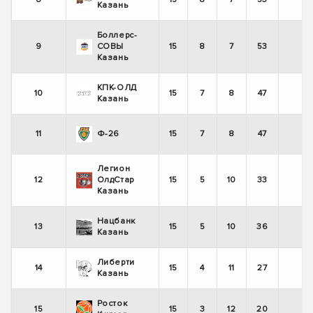
+
Казань
Боллерс-
9
СОВЫ
15
8
7
53
+
Казань
КПК-ОЛД
10
15
7
8
47
-
Казань
11
Ф-26
15
7
8
47
+
Легион
12
ОлдСтар
15
5
10
33
+
Казань
Нацбанк
13
15
5
10
36
+
Казань
Либерти
14
15
4
11
27
-
Казань
Росток
15
15
3
12
20