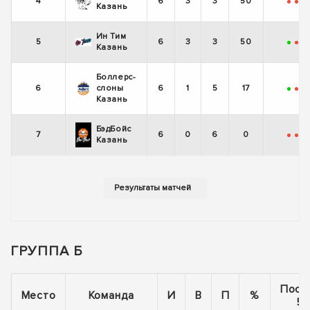
4
6
3
3
50
-
-
+
Казань
Ин Тим
5
6
3
3
50
+
-
-
Казань
Боллерс-
6
слоны
6
1
5
17
+
-
-
Казань
БэдБойс
7
6
0
6
0
-
-
-
Казань
ГРУППА Б
Посл
Место
Команда
И
В
П
%
5 