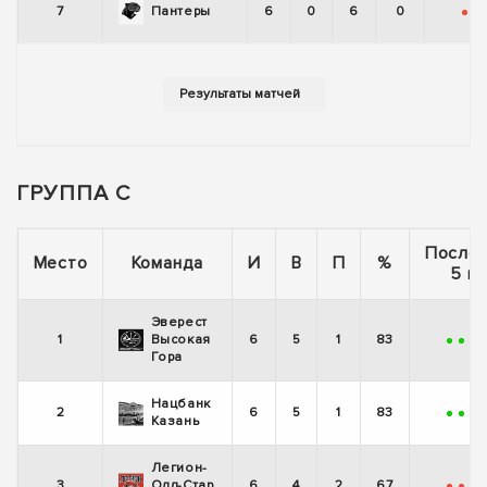
7
Пантеры
6
0
6
0
-
-
ГРУППА С
После
Место
Команда
И
В
П
%
5 иг
Эверест
1
Высокая
6
5
1
83
+
+
+
Гора
Нацбанк
2
6
5
1
83
+
+
+
Казань
Легион-
3
Олд-Стар
6
4
2
67