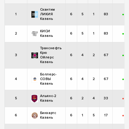
Скантим
1
ЛИКИЯ
6
5
1
83
+
+
Казань
КИСИ
2
6
5
1
83
+
-
Казань
Транснефть
Крю
3
6
4
2
67
+
-
Ойлерс
Казань
Боллерс-
4
СОВЫ
6
4
2
67
+
+
Казань
Альянс-2
5
6
2
4
33
-
-
Казань
Бинхартс
6
6
1
5
17
-
+
Казань