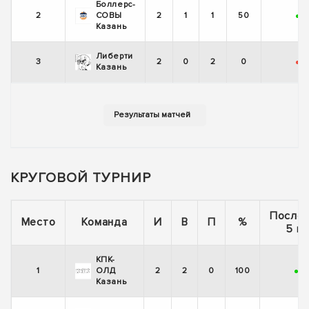
Боллерс-
2
СОВЫ
2
1
1
50
+
-
Казань
Либерти
3
2
0
2
0
-
-
Казань
КРУГОВОЙ ТУРНИР
После
Место
Команда
И
В
П
%
5 иг
КПК-
1
ОЛД
2
2
0
100
+
+
Казань