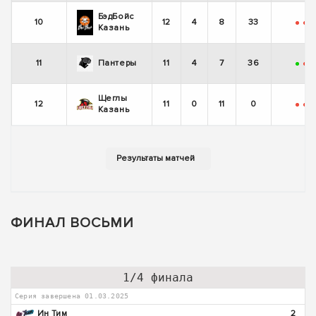
БэдБойс
10
12
4
8
33
-
-
-
Казань
11
Пантеры
11
4
7
36
+
-
-
Щеглы
12
11
0
11
0
-
-
-
Казань
ФИНАЛ ВОСЬМИ
1/4 финала
Серия завершена 01.03.2025
Ин Тим
2