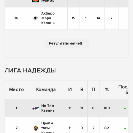
-
Кукмор
АкБарс-
16
Фарм
15
1
14
7
-
Казань
ЛИГА НАДЕЖДЫ
После
Место
Команда
И
В
П
%
5 и
Ин Тим
1
11
11
0
100
+
+
Казань
Прайм
2
тайм
11
9
2
82
+
+
Казань