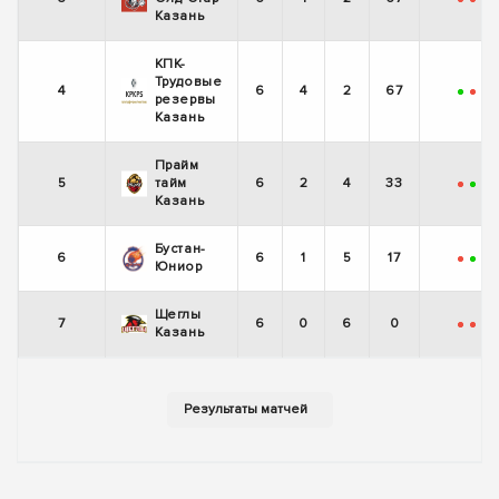
-
-
+
Казань
КПК-
Трудовые
4
6
4
2
67
+
-
+
резервы
Казань
Прайм
5
тайм
6
2
4
33
-
+
-
Казань
Бустан-
6
6
1
5
17
-
+
-
Юниор
Щеглы
7
6
0
6
0
-
-
-
Казань