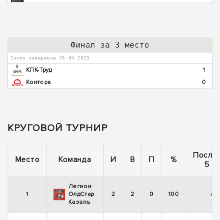
Финал за 3 место
Серия завершена 26.04.2025
КПК-Труд
1
Контора
0
КРУГОВОЙ ТУРНИР
После
Место
Команда
И
В
П
%
5 и
Легион
1
ОлдСтар
2
2
0
100
+
Казань