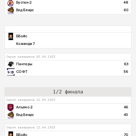
Бустан-2
48
Бэд Беарс
60
ББойс
Команда 7
Серия завершена 05.04.2025
Пантеры
63
СОФТ
56
1/2 финала
Серия завершена 12.04.2025
Альянс-2
46
Бэд Беарс
43
Серия завершена 12.04.2025
ББойс
70