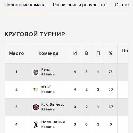
Положение команд
Расписание и результаты
Статист
КРУГОВОЙ ТУРНИР
Пос
Место
Команда
И
В
П
%
5
Реал
1
4
3
1
75
-
Казань
КОСТ
2
4
2
2
50
+
Казань
Крю Батчерс
3
3
2
1
67
Казань
Непонятный
4
3
0
3
0
-
Казань