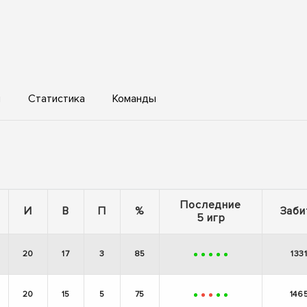
ы
Статистика
Команды
Последние
И
В
П
%
Заби
5 игр
20
17
3
85
133
+
+
+
+
+
20
15
5
75
146
+
-
-
+
+