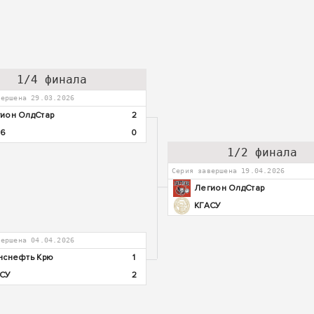
1/4 финала
вершена 29.03.2026
ион ОлдСтар
2
26
0
1/2 финала
Серия завершена 19.04.2026
Легион ОлдСтар
КГАСУ
вершена 04.04.2026
нснефть Крю
1
АСУ
2