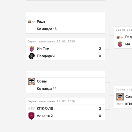
Рида
Команда 15
Серия за
Рид
Серия завершена 15.03.2026
Ин 
Ин Тим
2
Продиджи
0
Совы
Команда 14
Серия за
Со
Серия завершена 15.03.2026
КП
КПК-ОЛД
2
Альянс-2
0