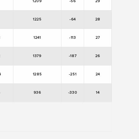
3
1209
-56
29
1225
-64
28
8
1241
-113
27
2
1379
-187
26
4
1285
-251
24
6
936
-330
14