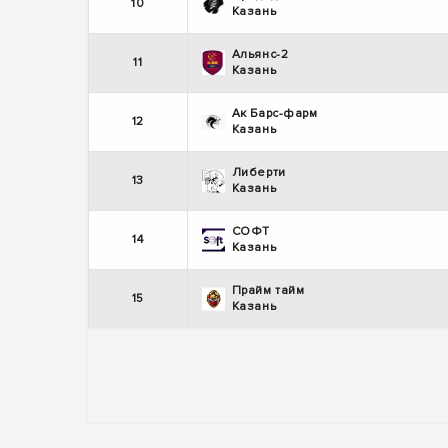
10
Казань
Альянс-2
11
Казань
Ак Барс-фарм
12
Казань
Либерти
13
Казань
СОФТ
14
Казань
Прайм тайм
15
Казань