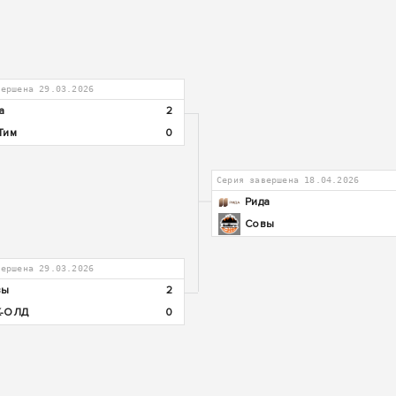
вершена 29.03.2026
а
2
Тим
0
Серия завершена 18.04.2026
Рида
Совы
вершена 29.03.2026
вы
2
К-ОЛД
0