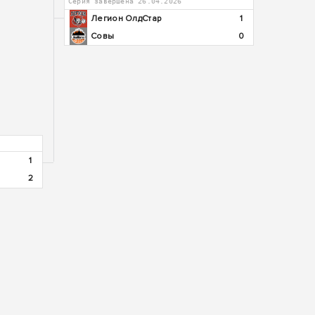
Серия завершена 26.04.2026
Легион ОлдСтар
1
Совы
0
1
2