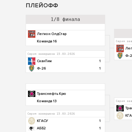
ПЛЕЙОФФ
1/8 финала
Легион ОлдСтар
Команда 16
Серия за
Лег
Серия завершена 15.03.2026
Ф-
СканТим
1
Ф-26
1
Транснефть Крю
Команда 13
Серия за
Тра
Серия завершена 15.03.2026
КГ
КГАСУ
1
АББ2
1