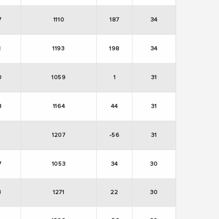
7
1110
187
34
1
1193
198
34
0
1059
1
31
8
1164
44
31
1207
-56
31
7
1053
34
30
3
1271
22
30