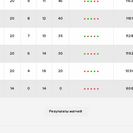
20
9
11
45
115
-
+
+
-
-
20
8
12
40
1161
-
+
+
-
-
20
7
13
35
112
+
-
+
-
+
20
6
14
30
119
+
-
-
-
+
20
4
16
20
103
-
-
+
+
-
14
0
14
0
60
-
-
-
-
-