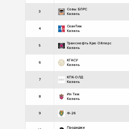
Совы БЛРС
3
Казань
СканТим
4
Казань
Транснефть Крю Ойлерс
5
Казань
КГАСУ
6
Казань
КПК-ОЛД
7
Казань
Ин Тим
8
Казань
9
Ф-26
Продиджи