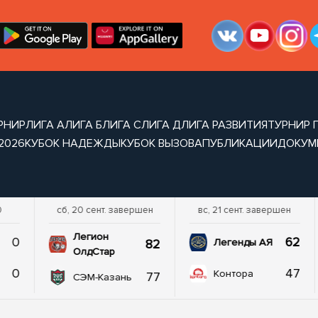
РНИР
ЛИГА А
ЛИГА Б
ЛИГА С
ЛИГА Д
ЛИГА РАЗВИТИЯ
ТУРНИР 
2026
КУБОК НАДЕЖДЫ
КУБОК ВЫЗОВА
ПУБЛИКАЦИИ
ДОКУМ
0
сб, 20 сент. завершен
вс, 21 сент. завершен
Легион
0
62
82
Легенды АЯ
ОлдСтар
0
47
Контора
77
СЭМ-Казань