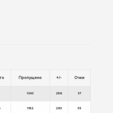
то
Пропущено
+/-
Очки
1
1043
288
37
5
1182
283
35